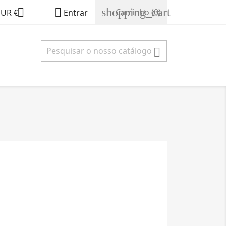
shopping_cart


Carrinho
(0)
EUR €
Entrar
